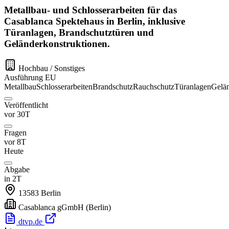
Metallbau- und Schlosserarbeiten für das
Casablanca Spektehaus in Berlin, inklusive
Türanlagen, Brandschutztüren und
Geländerkonstruktionen.
Hochbau / Sonstiges
Ausführung
EU
Metallbau
Schlosserarbeiten
Brandschutz
Rauchschutz
Türanlagen
Gelä
Veröffentlicht
vor 30T
Fragen
vor 8T
Heute
Abgabe
in 2T
13583
Berlin
Casablanca gGmbH
(Berlin)
dtvp.de