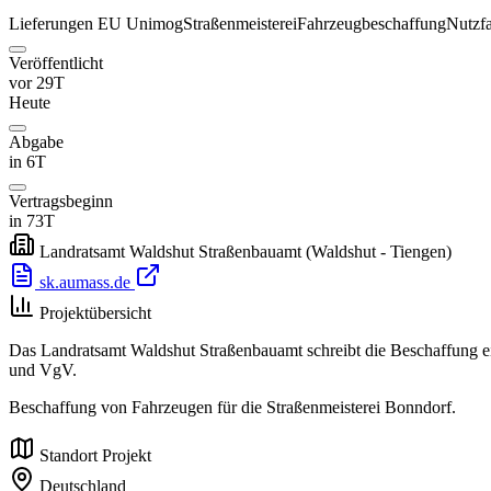
Lieferungen
EU
Unimog
Straßenmeisterei
Fahrzeugbeschaffung
Nutzf
Veröffentlicht
vor 29T
Heute
Abgabe
in 6T
Vertragsbeginn
in 73T
Landratsamt Waldshut Straßenbauamt
(Waldshut - Tiengen)
sk.aumass.de
Projektübersicht
Das Landratsamt Waldshut Straßenbauamt schreibt die Beschaffung e
und VgV.
Beschaffung von Fahrzeugen für die Straßenmeisterei Bonndorf.
Standort Projekt
Deutschland