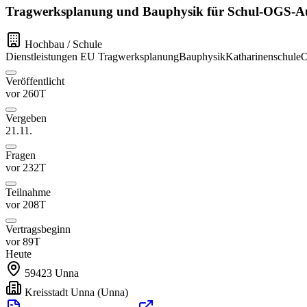
Tragwerksplanung und Bauphysik für Schul-OGS-Au
Hochbau / Schule
Dienstleistungen
EU
Tragwerksplanung
Bauphysik
Katharinenschule
O
Veröffentlicht
vor 260T
Vergeben
21.11.
Fragen
vor 232T
Teilnahme
vor 208T
Vertragsbeginn
vor 89T
Heute
59423
Unna
Kreisstadt Unna
(Unna)