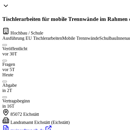
Tischlerarbeiten für mobile Trennwände im Rahmen d
Hochbau / Schule
Ausführung
EU
Tischlerarbeiten
Mobile Trennwände
Schulbau
Innena
Veröffentlicht
vor 30T
Fragen
vor 5T
Heute
Abgabe
in 2T
Vertragsbeginn
in 16T
85072
Eichstätt
Landratsamt Eichstätt
(Eichstätt)