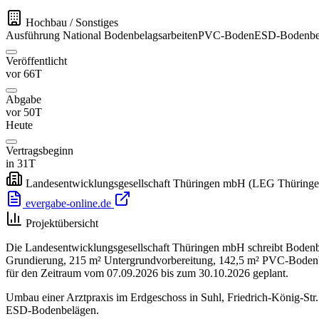
Hochbau / Sonstiges
Ausführung
National
Bodenbelagsarbeiten
PVC-Boden
ESD-Bodenbe
Veröffentlicht
vor 66T
Abgabe
vor 50T
Heute
Vertragsbeginn
in 31T
Landesentwicklungsgesellschaft Thüringen mbH (LEG Thüringe
evergabe-online.de
Projektübersicht
Die Landesentwicklungsgesellschaft Thüringen mbH schreibt Bodenbe
Grundierung, 215 m² Untergrundvorbereitung, 142,5 m² PVC-Bodenb
für den Zeitraum vom 07.09.2026 bis zum 30.10.2026 geplant.
Umbau einer Arztpraxis im Erdgeschoss in Suhl, Friedrich-König-St
ESD-Bodenbelägen.