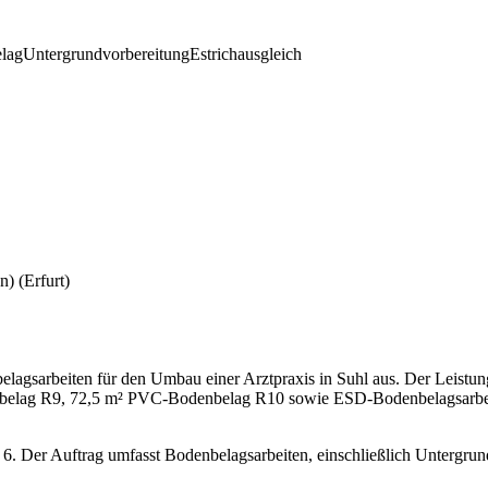
lag
Untergrundvorbereitung
Estrichausgleich
n)
(Erfurt)
lagsarbeiten für den Umbau einer Arztpraxis in Suhl aus. Der Leistu
elag R9, 72,5 m² PVC-Bodenbelag R10 sowie ESD-Bodenbelagsarbeiten
r. 6. Der Auftrag umfasst Bodenbelagsarbeiten, einschließlich Unter