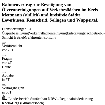
Rahmenvertrag zur Beseitigung von
Ölverunreinigungen auf Verkehrsflächen im Kreis
Mettmann (südlich) und kreisfreie Städte
Leverkusen, Remscheid, Solingen und Wuppertal.
Dienstleistungen
EU
Ölspurbeseitigung
Verkehrsflächenreinigung
Entsorgungsfachbetrieb
3-
Schicht-Betrieb
Gefahrgutentsorgung
Veröffentlicht
vor 29T
Fragen
vor 4T
Heute
Abgabe
in 5T
Vertragsbeginn
in 66T
Landesbetrieb Straßenbau NRW - Regionalniederlassung
Rhein-Berg
(Gummersbach)