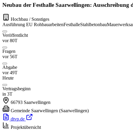
Neubau der Festhalle Saarwellingen: Ausschreibung de
Hochbau / Sonstiges
Ausführung
EU
Rohbauarbeiten
Festhalle
Stahlbetonbau
Mauerwerksar
Veröffentlicht
vor 80T
Fragen
vor 56T
Abgabe
vor 49T
Heute
Vertragsbeginn
in 3T
66793
Saarwellingen
Gemeinde Saarwellingen
(Saarwellingen)
dtvp.de
Projektübersicht