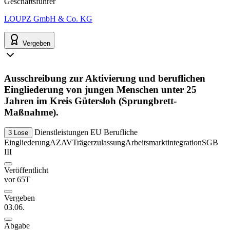
Geschäftsführer
LOUPZ GmbH & Co. KG
Vergeben
Ausschreibung zur Aktivierung und beruflichen
Eingliederung von jungen Menschen unter 25
Jahren im Kreis Gütersloh (Sprungbrett-
Maßnahme).
Dienstleistungen
EU
Berufliche
3 Lose
Eingliederung
AZAV
Trägerzulassung
Arbeitsmarktintegration
SGB
III
Veröffentlicht
vor 65T
Vergeben
03.06.
Abgabe