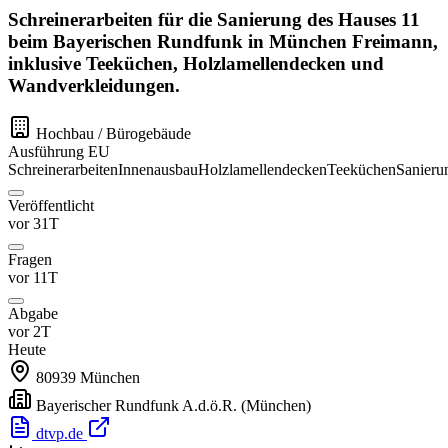
Schreinerarbeiten für die Sanierung des Hauses 11
beim Bayerischen Rundfunk in München Freimann,
inklusive Teeküchen, Holzlamellendecken und
Wandverkleidungen.
Hochbau / Bürogebäude
Ausführung
EU
Schreinerarbeiten
Innenausbau
Holzlamellendecken
Teeküchen
Sanieru
Veröffentlicht
vor 31T
Fragen
vor 11T
Abgabe
vor 2T
Heute
80939
München
Bayerischer Rundfunk A.d.ö.R.
(München)
dtvp.de