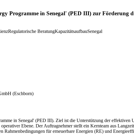
rgy Programme in Senegal' (PED III) zur Förderung d
zienz
Regulatorische Beratung
Kapazitätsaufbau
Senegal
) GmbH
(Eschborn)
amme in Senegal' (PED III). Ziel ist die Unterstützung der effektiven
nd operativer Ebene. Der Auftragnehmer stellt ein Kernteam aus Langzei
n Rahmenbedingungen für erneuerbare Energien (RE) und Energieeffizie