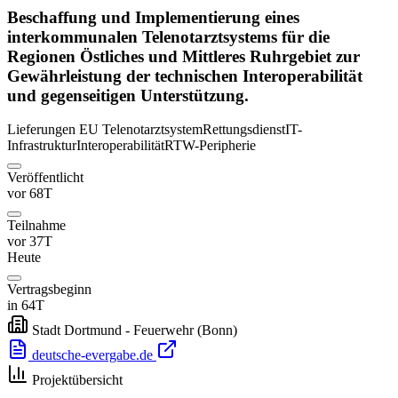
Beschaffung und Implementierung eines
interkommunalen Telenotarztsystems für die
Regionen Östliches und Mittleres Ruhrgebiet zur
Gewährleistung der technischen Interoperabilität
und gegenseitigen Unterstützung.
Lieferungen
EU
Telenotarztsystem
Rettungsdienst
IT-
Infrastruktur
Interoperabilität
RTW-Peripherie
Veröffentlicht
vor 68T
Teilnahme
vor 37T
Heute
Vertragsbeginn
in 64T
Stadt Dortmund - Feuerwehr
(Bonn)
deutsche-evergabe.de
Projektübersicht