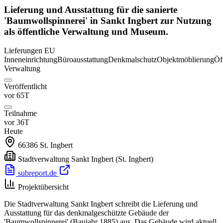
Lieferung und Ausstattung für die sanierte
'Baumwollspinnerei' in Sankt Ingbert zur Nutzung
als öffentliche Verwaltung und Museum.
Lieferungen
EU
Inneneinrichtung
Büroausstattung
Denkmalschutz
Objektmöblierung
Öf
Verwaltung
Veröffentlicht
vor 65T
Teilnahme
vor 36T
Heute
66386
St. Ingbert
Stadtverwaltung Sankt Ingbert
(St. Ingbert)
subreport.de
Projektübersicht
Die Stadtverwaltung Sankt Ingbert schreibt die Lieferung und
Ausstattung für das denkmalgeschützte Gebäude der
'Baumwollspinnerei' (Baujahr 1885) aus. Das Gebäude wird aktuell