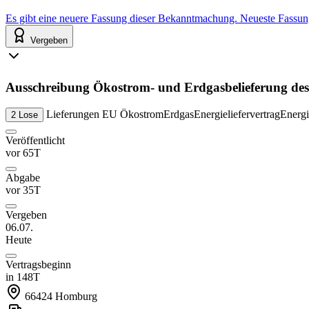
Es gibt eine neuere Fassung dieser Bekanntmachung.
Neueste Fassu
Vergeben
Ausschreibung Ökostrom- und Erdgasbelieferung des 
Lieferungen
EU
Ökostrom
Erdgas
Energieliefervertrag
Energ
2 Lose
Veröffentlicht
vor 65T
Abgabe
vor 35T
Vergeben
06.07.
Heute
Vertragsbeginn
in 148T
66424
Homburg