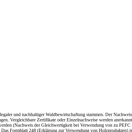
egaler und nachhaltiger Waldbewirtschaftung stammen. Der Nachweis i
ingen. Vergleichbare Zertifikate oder Einzelnachweise werden anerkann
 werden (Nachweis der Gleichwertigkeit bei Verwendung von zu PEFC o
. Das Formblatt 248 (Erklärung zur Verwendung von Holzprodukten) i