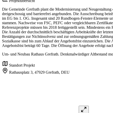
Projektübersicht
Die Gemeinde Grefrath plant die Modernisierung und Neugestaltung 
dreigeschossig und barrierefrei angebunden. Die Ausschreibung bei
im EG bis 1. OG. Insgesamt sind 20 Rundbogen-Fenster-Elemente un
stammen. Nachweise von FSC, PEFC oder vergleichbaren Zertifikaten s
Referenzprojekte müssen bis 2018 fertiggestellt sein. Mindestens ei
Die Anzahl der durchschnittlich beschäftigten Arbeitskräfte der letzte
Bestätigungen zur Nichtinsolvenz und zur ordnungsgemäßen Zahlung
Sozialkasse sind bis zum Ablauf der Angebotsfrist einzureichen. Di
Angebotsfrist beträgt 60 Tage. Die Öffnung der Angebote erfolgt n
Um- und Neubau Rathaus Grefrath. Denkmalwürdiger Altbestand moder
Standort Projekt
Rathausplatz 3,
47929 Grefrath,
DEU