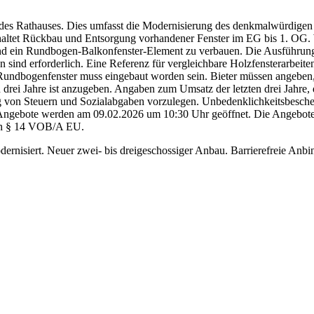
des Rathauses. Dies umfasst die Modernisierung des denkmalwürdigen
nhaltet Rückbau und Entsorgung vorhandener Fenster im EG bis 1. OG.
d ein Rundbogen-Balkonfenster-Element zu verbauen. Die Ausführung 
ind erforderlich. Eine Referenz für vergleichbare Holzfensterarbeiten
n Rundbogenfenster muss eingebaut worden sein. Bieter müssen angeben, 
n drei Jahre ist anzugeben. Angaben zum Umsatz der letzten drei Jahre, d
 von Steuern und Sozialabgaben vorzulegen. Unbedenklichkeitsbesche
e Angebote werden am 09.02.2026 um 10:30 Uhr geöffnet. Die Angebote
ach § 14 VOB/A EU.
nisiert. Neuer zwei- bis dreigeschossiger Anbau. Barrierefreie Anbi