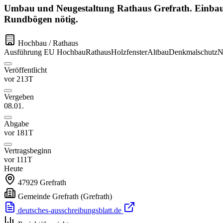
Umbau und Neugestaltung Rathaus Grefrath. Einbau v
Rundbögen nötig.
Hochbau / Rathaus
Ausführung
EU
Hochbau
Rathaus
Holzfenster
Altbau
Denkmalschutz
N
Veröffentlicht
vor 213T
Vergeben
08.01.
Abgabe
vor 181T
Vertragsbeginn
vor 111T
Heute
47929
Grefrath
Gemeinde Grefrath
(Grefrath)
deutsches-ausschreibungsblatt.de