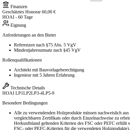
Finanzen
Geschätztes Honorar
60,00 €
HOAI
- 60 Tage
Eignung
Anforderungen an den Bieter
Referenzen nach §75 Abs. 5 VgV
Mindestjahresumsatz nach §45 VgV
Rollenqualifikationen
Architekt mit Bauvorlageberechtigung
Ingenieur mit 5 Jahren Erfahrung
Technische Details
HOAI
LP1
LP2
LP3-4
LP5-9
Besondere Bedingungen
Alle zu verwendenden Holzprodukte müssen nachweislich aus l
vergleichbaren Zertifikats oder durch Einzelnachweise zu erbr
Herkunftsland geltenden Kriterien des FSC oder PEFC erfüllt
FSC- oder PEFC-Kriterien für die verwendeten Holzprodukte)