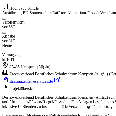
Hochbau / Schule
Ausführung
EU
Sonnenschutz
Raffstore
Aluminium-Fassade
Verschat
Veröffentlicht
vor 66T
Abgabe
vor 31T
Heute
Vertragsbeginn
in 101T
87435
Kempten (Allgäu)
Zweckverband Berufliches Schulzentrum Kempten (Allgäu)
(Ke
staatsanzeiger-eservices.de
Projektübersicht
Der Zweckverband Berufliches Schulzentrum Kempten (Allgäu) schrei
und Aluminium-Pfosten-Riegel-Fassaden. Die Anlagen bestehen aus 8
inklusive U-Blenden zu installieren. Die Verschattungsfläche beträg
Lieferung und Montage von Raffstoreanlagen für das Berufliche Sch