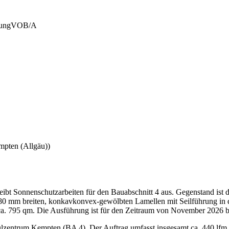
tung
VOB/A
mpten (Allgäu))
bt Sonnenschutzarbeiten für den Bauabschnitt 4 aus. Gegenstand ist
0 mm breiten, konkavkonvex-gewölbten Lamellen mit Seilführung in d
t ca. 795 qm. Die Ausführung ist für den Zeitraum von November 2026 b
ulzentrum Kempten (BA 4). Der Auftrag umfasst insgesamt ca. 440 lf