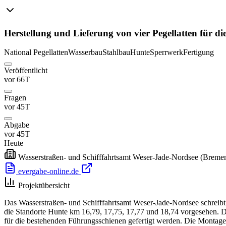
Herstellung und Lieferung von vier Pegellatten für 
National
Pegellatten
Wasserbau
Stahlbau
Hunte
Sperrwerk
Fertigung
Veröffentlicht
vor 66T
Fragen
vor 45T
Abgabe
vor 45T
Heute
Wasserstraßen- und Schifffahrtsamt Weser-Jade-Nordsee
(Breme
evergabe-online.de
Projektübersicht
Das Wasserstraßen- und Schifffahrtsamt Weser-Jade-Nordsee schreibt 
die Standorte Hunte km 16,79, 17,75, 17,77 und 18,74 vorgesehen. D
für die bestehenden Führungsschienen gefertigt werden. Die Montage i