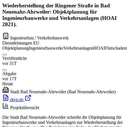
Wiederherstellung der Ringener Straße in Bad
Neuenahr-Ahrweiler: Objektplanung für
Ingenieurbauwerke und Verkehrsanlagen (HOAI
2021).
Ingenieurbau / Verkehrsbauwerk
Dienstleistungen
EU
Objektplanung
Ingenieurbauwerke
Verkehrsanlagen
HOAI
Flutschaden
Veröffentlicht
vor 31T
Abgabe
vor 17T
Heute
Stadt Bad Neuenahr-Ahrweiler
(Bad Neuenahr-Ahrweiler)
dtvp.de
Projektübersicht
Die Stadt Bad Neuenahr-Ahrweiler schreibt die Objektplanung für
Ingenieurbauwerke und Verkehrsanlagen zur Wiederherstellung der