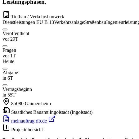
Leistungsphasen.
Tiefbau / Verkehrsbauwerk
Dienstleistungen
EU
B 13
Verkehrsanlage
Straßenbau
Ingenieurleistun
Veröffentlicht
vor 29T
Fragen
vor 1T
Heute
Abgabe
in 6T
Vertragsbeginn
in 55T
85080
Gaimersheim
Staatliches Bauamt Ingolstadt
(Ingolstadt)
meinauftrag.rib.de
Projektübersicht