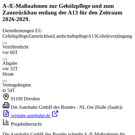
A-/E-Maßnahmen zur Gehölzpflege und zum
Zaunrückbau entlang der A13 für den Zeitraum
2026-2029.
Dienstleistungen
EU
Gehölzpflege
Zaunrückbau
Landschaftspflege
A13
Gehölzverjüngung
Veröffentlicht
vor 66T
Abgabe
vor 32T
Heute
Vertragsbeginn
in 54T
01109
Dresden
Die Autobahn GmbH des Bundes - NL Ost
(Halle (Saale))
vergabe.autobahn.de
Projektübersicht
Die Autobahn GmbH des Bundes schreibt A-/E-Maßnahmen für