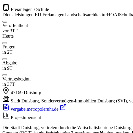
Freianlagen / Schule
Dienstleistungen
EU
Freianlagen
Landschaftsarchitektur
HOAI
Schulb
Veröffentlicht
vor 31T
Heute
Fragen
in 2T
Abgabe
in 9T
Vertragsbeginn
in 37T
47169
Duisburg
Stadt Duisburg, Sondervermögen-Immobilien Duisburg (SVI), ver
vergabe.metropoleruhr.de
Projektübersicht
Die Stadt Duisburg, vertreten durch die Wirtschaftsbetriebe Duisbur
Ganztag (OGT) ist ein freistehender 2-geschossiger Neubau geplant. 