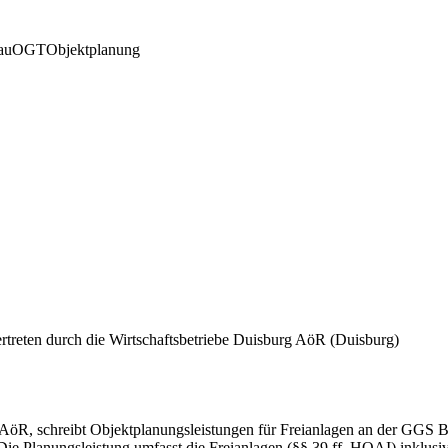
au
OGT
Objektplanung
treten durch die Wirtschaftsbetriebe Duisburg AöR
(Duisburg)
g AöR, schreibt Objektplanungsleistungen für Freianlagen an der GGS B
Die Planungsleistung umfasst die Freianlagen (§§ 39 ff. HOAI) inklus