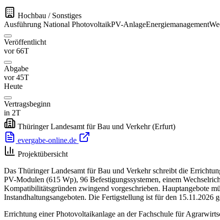
Hochbau / Sonstiges
Ausführung
National
Photovoltaik
PV-Anlage
Energiemanagement
Wec
Veröffentlicht
vor 66T
Abgabe
vor 45T
Heute
Vertragsbeginn
in 2T
Thüringer Landesamt für Bau und Verkehr
(Erfurt)
evergabe-online.de
Projektübersicht
Das Thüringer Landesamt für Bau und Verkehr schreibt die Errichtung 
PV-Modulen (615 Wp), 96 Befestigungssystemen, einem Wechselrich
Kompatibilitätsgründen zwingend vorgeschrieben. Hauptangebote müsse
Instandhaltungsangeboten. Die Fertigstellung ist für den 15.11.2026 g
Errichtung einer Photovoltaikanlage an der Fachschule für Agrarwir