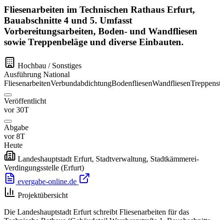
Fliesenarbeiten im Technischen Rathaus Erfurt,
Bauabschnitte 4 und 5. Umfasst
Vorbereitungsarbeiten, Boden- und Wandfliesen
sowie Treppenbeläge und diverse Einbauten.
Hochbau / Sonstiges
Ausführung
National
Fliesenarbeiten
Verbundabdichtung
Bodenfliesen
Wandfliesen
Treppens
Veröffentlicht
vor 30T
Abgabe
vor 8T
Heute
Landeshauptstadt Erfurt, Stadtverwaltung, Stadtkämmerei-
Verdingungsstelle
(Erfurt)
evergabe-online.de
Projektübersicht
Die Landeshauptstadt Erfurt schreibt Fliesenarbeiten für das