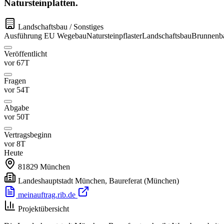
Natursteinplatten.
Landschaftsbau / Sonstiges
Ausführung
EU
Wegebau
Natursteinpflaster
Landschaftsbau
Brunnenb
Veröffentlicht
vor 67T
Fragen
vor 54T
Abgabe
vor 50T
Vertragsbeginn
vor 8T
Heute
81829
München
Landeshauptstadt München, Baureferat
(München)
meinauftrag.rib.de
Projektübersicht