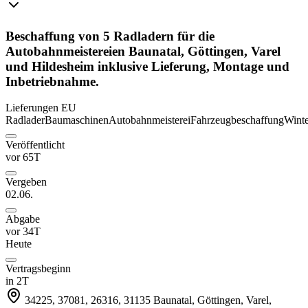
Beschaffung von 5 Radladern für die
Autobahnmeistereien Baunatal, Göttingen, Varel
und Hildesheim inklusive Lieferung, Montage und
Inbetriebnahme.
Lieferungen
EU
Radlader
Baumaschinen
Autobahnmeisterei
Fahrzeugbeschaffung
Winte
Veröffentlicht
vor 65T
Vergeben
02.06.
Abgabe
vor 34T
Heute
Vertragsbeginn
in 2T
34225, 37081, 26316, 31135
Baunatal, Göttingen, Varel,