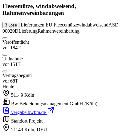
Fleecemütze, windabweisend,
Rahmenvereinbarungen
Lieferungen
EU
Fleecemütze
windabweisend
ASD
3 Lose
00020D
Lieferung
Rahmenvereinbarung
Veröffentlicht
vor 184T
Teilnahme
vor 151T
Vertragsbeginn
vor 68T
Heute
51149
Köln
Bw Bekleidungsmanagement GmbH
(Köln)
vergabe.bwbm.de
Standort Projekt
51149 Köln,
DEU