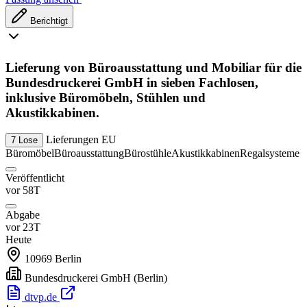
Berichtigt
Lieferung von Büroausstattung und Mobiliar für die
Bundesdruckerei GmbH in sieben Fachlosen,
inklusive Büromöbeln, Stühlen und
Akustikkabinen.
Lieferungen
EU
7 Lose
Büromöbel
Büroausstattung
Bürostühle
Akustikkabinen
Regalsysteme
Veröffentlicht
vor 58T
Abgabe
vor 23T
Heute
10969
Berlin
Bundesdruckerei GmbH
(Berlin)
dtvp.de