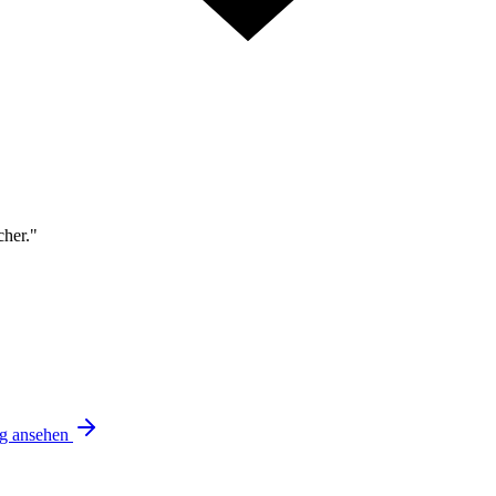
cher."
ng ansehen