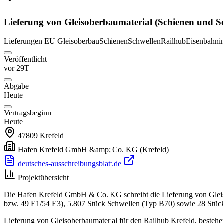
Lieferung von Gleisoberbaumaterial (Schienen und Sc
Lieferungen
EU
Gleisoberbau
Schienen
Schwellen
Railhub
Eisenbahnin
Veröffentlicht
vor 29T
Abgabe
Heute
Vertragsbeginn
Heute
47809
Krefeld
Hafen Krefeld GmbH &amp; Co. KG
(Krefeld)
deutsches-ausschreibungsblatt.de
Projektübersicht
Die Hafen Krefeld GmbH & Co. KG schreibt die Lieferung von Gleiso
bzw. 49 E1/54 E3), 5.807 Stück Schwellen (Typ B70) sowie 28 Stück
Lieferung von Gleisoberbaumaterial für den Railhub Krefeld, beste