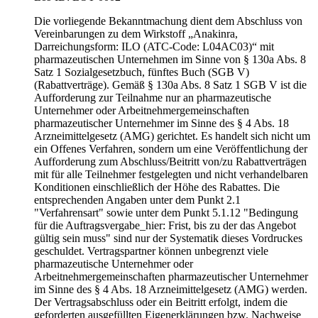
Die vorliegende Bekanntmachung dient dem Abschluss von
Vereinbarungen zu dem Wirkstoff „Anakinra,
Darreichungsform: ILO (ATC-Code: L04AC03)“ mit
pharmazeutischen Unternehmen im Sinne von § 130a Abs. 8
Satz 1 Sozialgesetzbuch, fünftes Buch (SGB V)
(Rabattverträge). Gemäß § 130a Abs. 8 Satz 1 SGB V ist die
Aufforderung zur Teilnahme nur an pharmazeutische
Unternehmer oder Arbeitnehmergemeinschaften
pharmazeutischer Unternehmer im Sinne des § 4 Abs. 18
Arzneimittelgesetz (AMG) gerichtet. Es handelt sich nicht um
ein Offenes Verfahren, sondern um eine Veröffentlichung der
Aufforderung zum Abschluss/Beitritt von/zu Rabattverträgen
mit für alle Teilnehmer festgelegten und nicht verhandelbaren
Konditionen einschließlich der Höhe des Rabattes. Die
entsprechenden Angaben unter dem Punkt 2.1
"Verfahrensart" sowie unter dem Punkt 5.1.12 "Bedingung
für die Auftragsvergabe_hier: Frist, bis zu der das Angebot
gültig sein muss" sind nur der Systematik dieses Vordruckes
geschuldet. Vertragspartner können unbegrenzt viele
pharmazeutische Unternehmer oder
Arbeitnehmergemeinschaften pharmazeutischer Unternehmer
im Sinne des § 4 Abs. 18 Arzneimittelgesetz (AMG) werden.
Der Vertragsabschluss oder ein Beitritt erfolgt, indem die
geforderten ausgefüllten Eigenerklärungen bzw. Nachweise