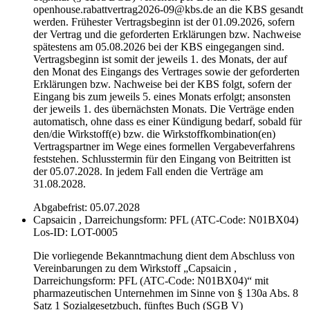
openhouse.rabattvertrag2026-09@kbs.de an die KBS gesandt
werden. Frühester Vertragsbeginn ist der 01.09.2026, sofern
der Vertrag und die geforderten Erklärungen bzw. Nachweise
spätestens am 05.08.2026 bei der KBS eingegangen sind.
Vertragsbeginn ist somit der jeweils 1. des Monats, der auf
den Monat des Eingangs des Vertrages sowie der geforderten
Erklärungen bzw. Nachweise bei der KBS folgt, sofern der
Eingang bis zum jeweils 5. eines Monats erfolgt; ansonsten
der jeweils 1. des übernächsten Monats. Die Verträge enden
automatisch, ohne dass es einer Kündigung bedarf, sobald für
den/die Wirkstoff(e) bzw. die Wirkstoffkombination(en)
Vertragspartner im Wege eines formellen Vergabeverfahrens
feststehen. Schlusstermin für den Eingang von Beitritten ist
der 05.07.2028. In jedem Fall enden die Verträge am
31.08.2028.
Abgabefrist: 05.07.2028
Capsaicin , Darreichungsform: PFL (ATC-Code: N01BX04)
Los-ID: LOT-0005
Die vorliegende Bekanntmachung dient dem Abschluss von
Vereinbarungen zu dem Wirkstoff „Capsaicin ,
Darreichungsform: PFL (ATC-Code: N01BX04)“ mit
pharmazeutischen Unternehmen im Sinne von § 130a Abs. 8
Satz 1 Sozialgesetzbuch, fünftes Buch (SGB V)