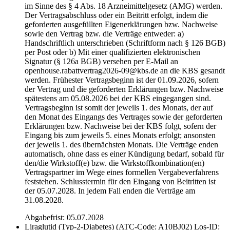
im Sinne des § 4 Abs. 18 Arzneimittelgesetz (AMG) werden.
Der Vertragsabschluss oder ein Beitritt erfolgt, indem die
geforderten ausgefüllten Eigenerklärungen bzw. Nachweise
sowie den Vertrag bzw. die Verträge entweder: a)
Handschriftlich unterschrieben (Schriftform nach § 126 BGB)
per Post oder b) Mit einer qualifizierten elektronischen
Signatur (§ 126a BGB) versehen per E-Mail an
openhouse.rabattvertrag2026-09@kbs.de an die KBS gesandt
werden. Frühester Vertragsbeginn ist der 01.09.2026, sofern
der Vertrag und die geforderten Erklärungen bzw. Nachweise
spätestens am 05.08.2026 bei der KBS eingegangen sind.
Vertragsbeginn ist somit der jeweils 1. des Monats, der auf
den Monat des Eingangs des Vertrages sowie der geforderten
Erklärungen bzw. Nachweise bei der KBS folgt, sofern der
Eingang bis zum jeweils 5. eines Monats erfolgt; ansonsten
der jeweils 1. des übernächsten Monats. Die Verträge enden
automatisch, ohne dass es einer Kündigung bedarf, sobald für
den/die Wirkstoff(e) bzw. die Wirkstoffkombination(en)
Vertragspartner im Wege eines formellen Vergabeverfahrens
feststehen. Schlusstermin für den Eingang von Beitritten ist
der 05.07.2028. In jedem Fall enden die Verträge am
31.08.2028.
Abgabefrist: 05.07.2028
Liraglutid (Typ-2-Diabetes) (ATC-Code: A10BJ02)
Los-ID: