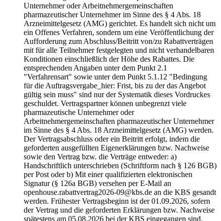
Unternehmer oder Arbeitnehmergemeinschaften
pharmazeutischer Unternehmer im Sinne des § 4 Abs. 18
Arzneimittelgesetz (AMG) gerichtet. Es handelt sich nicht um
ein Offenes Verfahren, sondern um eine Veröffentlichung der
Aufforderung zum Abschluss/Beitritt von/zu Rabattverträgen
mit für alle Teilnehmer festgelegten und nicht verhandelbaren
Konditionen einschließlich der Höhe des Rabattes. Die
entsprechenden Angaben unter dem Punkt 2.1
"Verfahrensart" sowie unter dem Punkt 5.1.12 "Bedingung
für die Auftragsvergabe_hier: Frist, bis zu der das Angebot
gültig sein muss" sind nur der Systematik dieses Vordruckes
geschuldet. Vertragspartner können unbegrenzt viele
pharmazeutische Unternehmer oder
Arbeitnehmergemeinschaften pharmazeutischer Unternehmer
im Sinne des § 4 Abs. 18 Arzneimittelgesetz (AMG) werden.
Der Vertragsabschluss oder ein Beitritt erfolgt, indem die
geforderten ausgefüllten Eigenerklärungen bzw. Nachweise
sowie den Vertrag bzw. die Verträge entweder: a)
Handschriftlich unterschrieben (Schriftform nach § 126 BGB)
per Post oder b) Mit einer qualifizierten elektronischen
Signatur (§ 126a BGB) versehen per E-Mail an
openhouse.rabattvertrag2026-09@kbs.de an die KBS gesandt
werden. Frühester Vertragsbeginn ist der 01.09.2026, sofern
der Vertrag und die geforderten Erklärungen bzw. Nachweise
spätestens am 05.08.2026 bei der KBS eingegangen sind.