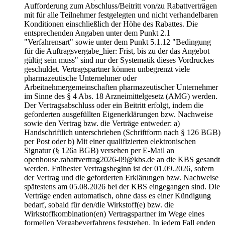
Aufforderung zum Abschluss/Beitritt von/zu Rabattverträgen
mit für alle Teilnehmer festgelegten und nicht verhandelbaren
Konditionen einschließlich der Höhe des Rabattes. Die
entsprechenden Angaben unter dem Punkt 2.1
"Verfahrensart" sowie unter dem Punkt 5.1.12 "Bedingung
für die Auftragsvergabe_hier: Frist, bis zu der das Angebot
gültig sein muss" sind nur der Systematik dieses Vordruckes
geschuldet. Vertragspartner können unbegrenzt viele
pharmazeutische Unternehmer oder
Arbeitnehmergemeinschaften pharmazeutischer Unternehmer
im Sinne des § 4 Abs. 18 Arzneimittelgesetz (AMG) werden.
Der Vertragsabschluss oder ein Beitritt erfolgt, indem die
geforderten ausgefüllten Eigenerklärungen bzw. Nachweise
sowie den Vertrag bzw. die Verträge entweder: a)
Handschriftlich unterschrieben (Schriftform nach § 126 BGB)
per Post oder b) Mit einer qualifizierten elektronischen
Signatur (§ 126a BGB) versehen per E-Mail an
openhouse.rabattvertrag2026-09@kbs.de an die KBS gesandt
werden. Frühester Vertragsbeginn ist der 01.09.2026, sofern
der Vertrag und die geforderten Erklärungen bzw. Nachweise
spätestens am 05.08.2026 bei der KBS eingegangen sind. Die
Verträge enden automatisch, ohne dass es einer Kündigung
bedarf, sobald für den/die Wirkstoff(e) bzw. die
Wirkstoffkombination(en) Vertragspartner im Wege eines
formellen Vergabeverfahrens feststehen. In jedem Fall enden