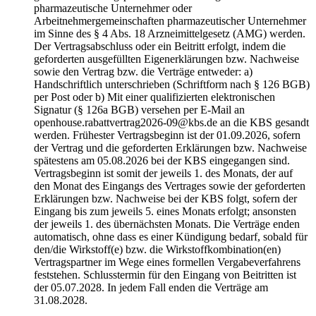
pharmazeutische Unternehmer oder
Arbeitnehmergemeinschaften pharmazeutischer Unternehmer
im Sinne des § 4 Abs. 18 Arzneimittelgesetz (AMG) werden.
Der Vertragsabschluss oder ein Beitritt erfolgt, indem die
geforderten ausgefüllten Eigenerklärungen bzw. Nachweise
sowie den Vertrag bzw. die Verträge entweder: a)
Handschriftlich unterschrieben (Schriftform nach § 126 BGB)
per Post oder b) Mit einer qualifizierten elektronischen
Signatur (§ 126a BGB) versehen per E-Mail an
openhouse.rabattvertrag2026-09@kbs.de an die KBS gesandt
werden. Frühester Vertragsbeginn ist der 01.09.2026, sofern
der Vertrag und die geforderten Erklärungen bzw. Nachweise
spätestens am 05.08.2026 bei der KBS eingegangen sind.
Vertragsbeginn ist somit der jeweils 1. des Monats, der auf
den Monat des Eingangs des Vertrages sowie der geforderten
Erklärungen bzw. Nachweise bei der KBS folgt, sofern der
Eingang bis zum jeweils 5. eines Monats erfolgt; ansonsten
der jeweils 1. des übernächsten Monats. Die Verträge enden
automatisch, ohne dass es einer Kündigung bedarf, sobald für
den/die Wirkstoff(e) bzw. die Wirkstoffkombination(en)
Vertragspartner im Wege eines formellen Vergabeverfahrens
feststehen. Schlusstermin für den Eingang von Beitritten ist
der 05.07.2028. In jedem Fall enden die Verträge am
31.08.2028.