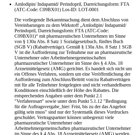
Amlodipin/ Indapamid/ Perindopril, Darreichungsform: FTA
(ATC-Code: C09BX01)
Los-ID: LOT-0001
Die vorliegende Bekanntmachung dient dem Abschluss von
Vereinbarungen zu dem Wirkstoff „Amlodipin/ Indapamid/
Perindopril, Darreichungsform: FTA (ATC-Code:
C09BX01)“ mit pharmazeutischen Unternehmen im Sinne
von § 130a Abs. 8 Satz 1 Sozialgesetzbuch, fünftes Buch
(SGB V) (Rabattverträge). Gemäß § 130a Abs. 8 Satz 1 SGB
V ist die Aufforderung zur Teilnahme nur an pharmazeutische
Unternehmer oder Arbeitnehmergemeinschaften
pharmazeutischer Unternehmer im Sinne des § 4 Abs. 18
Arzneimittelgesetz (AMG) gerichtet. Es handelt sich nicht um
ein Offenes Verfahren, sondern um eine Veröffentlichung der
Aufforderung zum Abschluss/Beitritt von/zu Rabattverträgen
mit für alle Teilnehmer festgelegten und nicht verhandelbaren
Konditionen einschließlich der Höhe des Rabattes. Die
entsprechenden Angaben unter dem Punkt 2.1
"Verfahrensart" sowie unter dem Punkt 5.1.12 "Bedingung
für die Auftragsvergabe_hier: Frist, bis zu der das Angebot
gültig sein muss" sind nur der Systematik dieses Vordruckes
geschuldet. Vertragspartner können unbegrenzt viele
pharmazeutische Unternehmer oder
Arbeitnehmergemeinschaften pharmazeutischer Unternehmer
im Sinne des § 4 Abs. 18 Arzneimittelgesetz (AMG) werden.