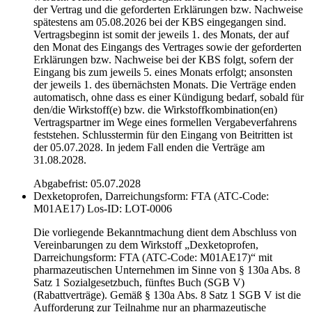
der Vertrag und die geforderten Erklärungen bzw. Nachweise
spätestens am 05.08.2026 bei der KBS eingegangen sind.
Vertragsbeginn ist somit der jeweils 1. des Monats, der auf
den Monat des Eingangs des Vertrages sowie der geforderten
Erklärungen bzw. Nachweise bei der KBS folgt, sofern der
Eingang bis zum jeweils 5. eines Monats erfolgt; ansonsten
der jeweils 1. des übernächsten Monats. Die Verträge enden
automatisch, ohne dass es einer Kündigung bedarf, sobald für
den/die Wirkstoff(e) bzw. die Wirkstoffkombination(en)
Vertragspartner im Wege eines formellen Vergabeverfahrens
feststehen. Schlusstermin für den Eingang von Beitritten ist
der 05.07.2028. In jedem Fall enden die Verträge am
31.08.2028.
Abgabefrist: 05.07.2028
Dexketoprofen, Darreichungsform: FTA (ATC-Code:
M01AE17)
Los-ID: LOT-0006
Die vorliegende Bekanntmachung dient dem Abschluss von
Vereinbarungen zu dem Wirkstoff „Dexketoprofen,
Darreichungsform: FTA (ATC-Code: M01AE17)“ mit
pharmazeutischen Unternehmen im Sinne von § 130a Abs. 8
Satz 1 Sozialgesetzbuch, fünftes Buch (SGB V)
(Rabattverträge). Gemäß § 130a Abs. 8 Satz 1 SGB V ist die
Aufforderung zur Teilnahme nur an pharmazeutische