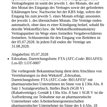
Vertragsbeginn ist somit der jeweils 1. des Monats, der auf
den Monat des Eingangs des Vertrages sowie der geforderten
Erklärungen bzw. Nachweise bei der KBS folgt, sofern der
Eingang bis zum jeweils 5. eines Monats erfolgt; ansonsten
der jeweils 1. des übernächsten Monats. Die Verträge enden
automatisch, ohne dass es einer Kündigung bedarf, sobald für
den/die Wirkstoff(e) bzw. die Wirkstoffkombination(en)
Vertragspartner im Wege eines formellen Vergabeverfahrens
feststehen. Schlusstermin für den Eingang von Beitritten ist
der 05.07.2028. In jedem Fall enden die Verträge am
31.08.2028.
Abgabefrist: 05.07.2028
Edoxaban, Darreichungsform: FTA (ATC-Code: B01AF03)
Los-ID: LOT-0007
Die vorliegende Bekanntmachung dient dem Abschluss von
Vereinbarungen zu dem Wirkstoff „Edoxaban,
Darreichungsform: FTA (ATC-Code: B01AF03)“ mit
pharmazeutischen Unternehmen im Sinne von § 130a Abs. 8
Satz 1 Sozialgesetzbuch, fünftes Buch (SGB V)
(Rabattverträge). Gemäß § 130a Abs. 8 Satz 1 SGB V ist die
Aufforderung zur Teilnahme nur an pharmazeutische
Unternehmer oder Arbeitnehmergemeinschaften
pharmazeutischer Unternehmer im Sinne des § 4 Abs. 18