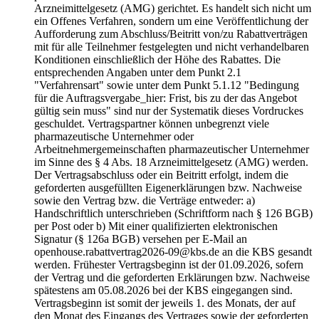
Arzneimittelgesetz (AMG) gerichtet. Es handelt sich nicht um
ein Offenes Verfahren, sondern um eine Veröffentlichung der
Aufforderung zum Abschluss/Beitritt von/zu Rabattverträgen
mit für alle Teilnehmer festgelegten und nicht verhandelbaren
Konditionen einschließlich der Höhe des Rabattes. Die
entsprechenden Angaben unter dem Punkt 2.1
"Verfahrensart" sowie unter dem Punkt 5.1.12 "Bedingung
für die Auftragsvergabe_hier: Frist, bis zu der das Angebot
gültig sein muss" sind nur der Systematik dieses Vordruckes
geschuldet. Vertragspartner können unbegrenzt viele
pharmazeutische Unternehmer oder
Arbeitnehmergemeinschaften pharmazeutischer Unternehmer
im Sinne des § 4 Abs. 18 Arzneimittelgesetz (AMG) werden.
Der Vertragsabschluss oder ein Beitritt erfolgt, indem die
geforderten ausgefüllten Eigenerklärungen bzw. Nachweise
sowie den Vertrag bzw. die Verträge entweder: a)
Handschriftlich unterschrieben (Schriftform nach § 126 BGB)
per Post oder b) Mit einer qualifizierten elektronischen
Signatur (§ 126a BGB) versehen per E-Mail an
openhouse.rabattvertrag2026-09@kbs.de an die KBS gesandt
werden. Frühester Vertragsbeginn ist der 01.09.2026, sofern
der Vertrag und die geforderten Erklärungen bzw. Nachweise
spätestens am 05.08.2026 bei der KBS eingegangen sind.
Vertragsbeginn ist somit der jeweils 1. des Monats, der auf
den Monat des Eingangs des Vertrages sowie der geforderten