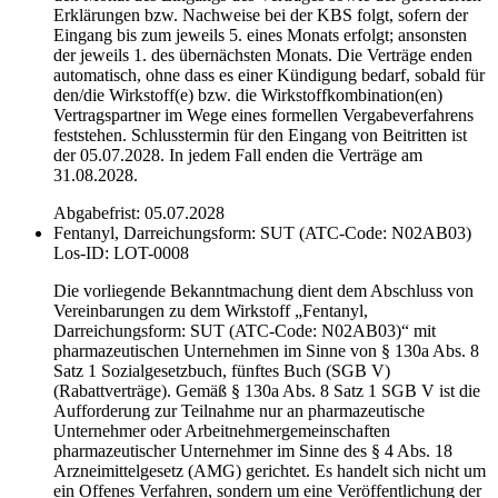
Erklärungen bzw. Nachweise bei der KBS folgt, sofern der
Eingang bis zum jeweils 5. eines Monats erfolgt; ansonsten
der jeweils 1. des übernächsten Monats. Die Verträge enden
automatisch, ohne dass es einer Kündigung bedarf, sobald für
den/die Wirkstoff(e) bzw. die Wirkstoffkombination(en)
Vertragspartner im Wege eines formellen Vergabeverfahrens
feststehen. Schlusstermin für den Eingang von Beitritten ist
der 05.07.2028. In jedem Fall enden die Verträge am
31.08.2028.
Abgabefrist: 05.07.2028
Fentanyl, Darreichungsform: SUT (ATC-Code: N02AB03)
Los-ID: LOT-0008
Die vorliegende Bekanntmachung dient dem Abschluss von
Vereinbarungen zu dem Wirkstoff „Fentanyl,
Darreichungsform: SUT (ATC-Code: N02AB03)“ mit
pharmazeutischen Unternehmen im Sinne von § 130a Abs. 8
Satz 1 Sozialgesetzbuch, fünftes Buch (SGB V)
(Rabattverträge). Gemäß § 130a Abs. 8 Satz 1 SGB V ist die
Aufforderung zur Teilnahme nur an pharmazeutische
Unternehmer oder Arbeitnehmergemeinschaften
pharmazeutischer Unternehmer im Sinne des § 4 Abs. 18
Arzneimittelgesetz (AMG) gerichtet. Es handelt sich nicht um
ein Offenes Verfahren, sondern um eine Veröffentlichung der