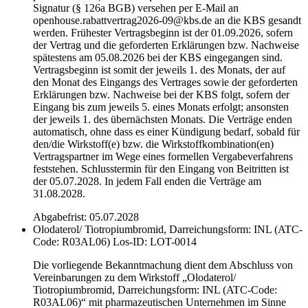
Signatur (§ 126a BGB) versehen per E-Mail an
openhouse.rabattvertrag2026-09@kbs.de an die KBS gesandt
werden. Frühester Vertragsbeginn ist der 01.09.2026, sofern
der Vertrag und die geforderten Erklärungen bzw. Nachweise
spätestens am 05.08.2026 bei der KBS eingegangen sind.
Vertragsbeginn ist somit der jeweils 1. des Monats, der auf
den Monat des Eingangs des Vertrages sowie der geforderten
Erklärungen bzw. Nachweise bei der KBS folgt, sofern der
Eingang bis zum jeweils 5. eines Monats erfolgt; ansonsten
der jeweils 1. des übernächsten Monats. Die Verträge enden
automatisch, ohne dass es einer Kündigung bedarf, sobald für
den/die Wirkstoff(e) bzw. die Wirkstoffkombination(en)
Vertragspartner im Wege eines formellen Vergabeverfahrens
feststehen. Schlusstermin für den Eingang von Beitritten ist
der 05.07.2028. In jedem Fall enden die Verträge am
31.08.2028.
Abgabefrist: 05.07.2028
Olodaterol/ Tiotropiumbromid, Darreichungsform: INL (ATC-
Code: R03AL06)
Los-ID: LOT-0014
Die vorliegende Bekanntmachung dient dem Abschluss von
Vereinbarungen zu dem Wirkstoff „Olodaterol/
Tiotropiumbromid, Darreichungsform: INL (ATC-Code:
R03AL06)“ mit pharmazeutischen Unternehmen im Sinne