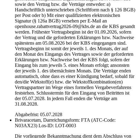
sowie den Vertrag bzw. die Verträge entweder: a)
Handschriftlich unterschrieben (Schriftform nach § 126 BGB)
per Post oder b) Mit einer qualifizierten elektronischen
Signatur (§ 126a BGB) versehen per E-Mail an
openhouse.rabattvertrag2026-09@kbs.de an die KBS gesandt
werden. Frühester Vertragsbeginn ist der 01.09.2026, sofern
der Vertrag und die geforderten Erklärungen bzw. Nachweise
spätestens am 05.08.2026 bei der KBS eingegangen sind.
Vertragsbeginn ist somit der jeweils 1. des Monats, der auf
den Monat des Eingangs des Vertrages sowie der geforderten
Erklärungen bzw. Nachweise bei der KBS folgt, sofern der
Eingang bis zum jeweils 5. eines Monats erfolgt; ansonsten
der jeweils 1. des übernächsten Monats. Die Verträge enden
automatisch, ohne dass es einer Kündigung bedarf, sobald für
den/die Wirkstoff(e) bzw. die Wirkstoffkombination(en)
Vertragspartner im Wege eines formellen Vergabeverfahrens
feststehen. Schlusstermin für den Eingang von Beitritten ist
der 05.07.2028. In jedem Fall enden die Verträge am
31.08.2028.
Abgabefrist: 05.07.2028
Brivaracetam, Darreichungsform: FTA (ATC-Code:
N03AX23)
Los-ID: LOT-0003
Die vorliegende Bekanntmachung dient dem Abschluss von