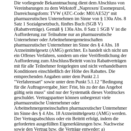
Die vorliegende Bekanntmachung dient dem Abschluss von
Vereinbarungen zu dem Wirkstoff „Naproxen/ Esomeprazol,
Darreichungsform: TVW (ATC-Code: M01AE52)“ mit
pharmazeutischen Unternehmen im Sinne von § 130a Abs. 8
Satz 1 Sozialgesetzbuch, fünftes Buch (SGB V)
(Rabattverträge). Gemäß § 130a Abs. 8 Satz 1 SGB V ist die
Aufforderung zur Teilnahme nur an pharmazeutische
Unternehmer oder Arbeitnehmergemeinschaften
pharmazeutischer Unternehmer im Sinne des § 4 Abs. 18
Arzneimittelgesetz (AMG) gerichtet. Es handelt sich nicht um
ein Offenes Verfahren, sondern um eine Veröffentlichung der
Aufforderung zum Abschluss/Beitritt von/zu Rabattverträgen
mit für alle Teilnehmer festgelegten und nicht verhandelbaren
Konditionen einschließlich der Höhe des Rabattes. Die
entsprechenden Angaben unter dem Punkt 2.1
"Verfahrensart" sowie unter dem Punkt 5.1.12 "Bedingung
für die Auftragsvergabe_hier: Frist, bis zu der das Angebot
gültig sein muss" sind nur der Systematik dieses Vordruckes
geschuldet. Vertragspartner können unbegrenzt viele
pharmazeutische Unternehmer oder
Arbeitnehmergemeinschaften pharmazeutischer Unternehmer
im Sinne des § 4 Abs. 18 Arzneimittelgesetz (AMG) werden.
Der Vertragsabschluss oder ein Beitritt erfolgt, indem die
geforderten ausgefüllten Eigenerklärungen bzw. Nachweise
sowie den Vertrag bzw. die Verträge entweder: a)