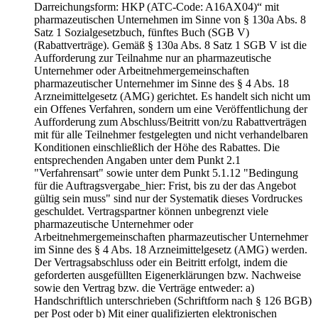
Darreichungsform: HKP (ATC-Code: A16AX04)“ mit
pharmazeutischen Unternehmen im Sinne von § 130a Abs. 8
Satz 1 Sozialgesetzbuch, fünftes Buch (SGB V)
(Rabattverträge). Gemäß § 130a Abs. 8 Satz 1 SGB V ist die
Aufforderung zur Teilnahme nur an pharmazeutische
Unternehmer oder Arbeitnehmergemeinschaften
pharmazeutischer Unternehmer im Sinne des § 4 Abs. 18
Arzneimittelgesetz (AMG) gerichtet. Es handelt sich nicht um
ein Offenes Verfahren, sondern um eine Veröffentlichung der
Aufforderung zum Abschluss/Beitritt von/zu Rabattverträgen
mit für alle Teilnehmer festgelegten und nicht verhandelbaren
Konditionen einschließlich der Höhe des Rabattes. Die
entsprechenden Angaben unter dem Punkt 2.1
"Verfahrensart" sowie unter dem Punkt 5.1.12 "Bedingung
für die Auftragsvergabe_hier: Frist, bis zu der das Angebot
gültig sein muss" sind nur der Systematik dieses Vordruckes
geschuldet. Vertragspartner können unbegrenzt viele
pharmazeutische Unternehmer oder
Arbeitnehmergemeinschaften pharmazeutischer Unternehmer
im Sinne des § 4 Abs. 18 Arzneimittelgesetz (AMG) werden.
Der Vertragsabschluss oder ein Beitritt erfolgt, indem die
geforderten ausgefüllten Eigenerklärungen bzw. Nachweise
sowie den Vertrag bzw. die Verträge entweder: a)
Handschriftlich unterschrieben (Schriftform nach § 126 BGB)
per Post oder b) Mit einer qualifizierten elektronischen