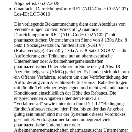
Abgabefrist: 05.07.2028
Guanfacin, Darreichungsform: RET (ATC-Code: C02AC02)
Los-ID: LOT-0010
Die vorliegende Bekanntmachung dient dem Abschluss von
Vereinbarungen zu dem Wirkstoff „Guanfacin,
Darreichungsform: RET (ATC-Code: C02AC02)“ mit
pharmazeutischen Unternehmen im Sinne von § 130a Abs. 8
Satz 1 Sozialgesetzbuch, fünftes Buch (SGB V)
(Rabattverträge). Gemäß § 130a Abs. 8 Satz 1 SGB V ist die
Aufforderung zur Teilnahme nur an pharmazeutische
Unternehmer oder Arbeitnehmergemeinschaften
pharmazeutischer Unternehmer im Sinne des § 4 Abs. 18
Arzneimittelgesetz (AMG) gerichtet. Es handelt sich nicht um
ein Offenes Verfahren, sondern um eine Veröffentlichung der
Aufforderung zum Abschluss/Beitritt von/zu Rabattverträgen
mit für alle Teilnehmer festgelegten und nicht verhandelbaren
Konditionen einschließlich der Höhe des Rabattes. Die
entsprechenden Angaben unter dem Punkt 2.1
"Verfahrensart" sowie unter dem Punkt 5.1.12 "Bedingung
für die Auftragsvergabe_hier: Frist, bis zu der das Angebot
gültig sein muss" sind nur der Systematik dieses Vordruckes
geschuldet. Vertragspartner können unbegrenzt viele
pharmazeutische Unternehmer oder
Arbeitnehmergemeinschaften pharmazeutischer Unternehmer