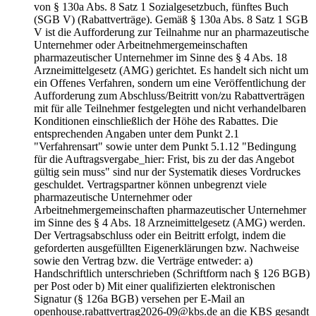
von § 130a Abs. 8 Satz 1 Sozialgesetzbuch, fünftes Buch
(SGB V) (Rabattverträge). Gemäß § 130a Abs. 8 Satz 1 SGB
V ist die Aufforderung zur Teilnahme nur an pharmazeutische
Unternehmer oder Arbeitnehmergemeinschaften
pharmazeutischer Unternehmer im Sinne des § 4 Abs. 18
Arzneimittelgesetz (AMG) gerichtet. Es handelt sich nicht um
ein Offenes Verfahren, sondern um eine Veröffentlichung der
Aufforderung zum Abschluss/Beitritt von/zu Rabattverträgen
mit für alle Teilnehmer festgelegten und nicht verhandelbaren
Konditionen einschließlich der Höhe des Rabattes. Die
entsprechenden Angaben unter dem Punkt 2.1
"Verfahrensart" sowie unter dem Punkt 5.1.12 "Bedingung
für die Auftragsvergabe_hier: Frist, bis zu der das Angebot
gültig sein muss" sind nur der Systematik dieses Vordruckes
geschuldet. Vertragspartner können unbegrenzt viele
pharmazeutische Unternehmer oder
Arbeitnehmergemeinschaften pharmazeutischer Unternehmer
im Sinne des § 4 Abs. 18 Arzneimittelgesetz (AMG) werden.
Der Vertragsabschluss oder ein Beitritt erfolgt, indem die
geforderten ausgefüllten Eigenerklärungen bzw. Nachweise
sowie den Vertrag bzw. die Verträge entweder: a)
Handschriftlich unterschrieben (Schriftform nach § 126 BGB)
per Post oder b) Mit einer qualifizierten elektronischen
Signatur (§ 126a BGB) versehen per E-Mail an
openhouse.rabattvertrag2026-09@kbs.de an die KBS gesandt