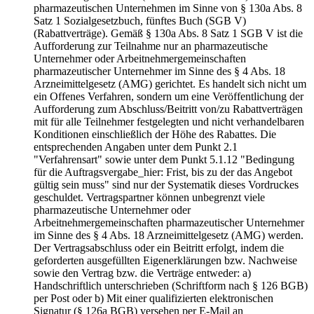
pharmazeutischen Unternehmen im Sinne von § 130a Abs. 8
Satz 1 Sozialgesetzbuch, fünftes Buch (SGB V)
(Rabattverträge). Gemäß § 130a Abs. 8 Satz 1 SGB V ist die
Aufforderung zur Teilnahme nur an pharmazeutische
Unternehmer oder Arbeitnehmergemeinschaften
pharmazeutischer Unternehmer im Sinne des § 4 Abs. 18
Arzneimittelgesetz (AMG) gerichtet. Es handelt sich nicht um
ein Offenes Verfahren, sondern um eine Veröffentlichung der
Aufforderung zum Abschluss/Beitritt von/zu Rabattverträgen
mit für alle Teilnehmer festgelegten und nicht verhandelbaren
Konditionen einschließlich der Höhe des Rabattes. Die
entsprechenden Angaben unter dem Punkt 2.1
"Verfahrensart" sowie unter dem Punkt 5.1.12 "Bedingung
für die Auftragsvergabe_hier: Frist, bis zu der das Angebot
gültig sein muss" sind nur der Systematik dieses Vordruckes
geschuldet. Vertragspartner können unbegrenzt viele
pharmazeutische Unternehmer oder
Arbeitnehmergemeinschaften pharmazeutischer Unternehmer
im Sinne des § 4 Abs. 18 Arzneimittelgesetz (AMG) werden.
Der Vertragsabschluss oder ein Beitritt erfolgt, indem die
geforderten ausgefüllten Eigenerklärungen bzw. Nachweise
sowie den Vertrag bzw. die Verträge entweder: a)
Handschriftlich unterschrieben (Schriftform nach § 126 BGB)
per Post oder b) Mit einer qualifizierten elektronischen
Signatur (§ 126a BGB) versehen per E-Mail an