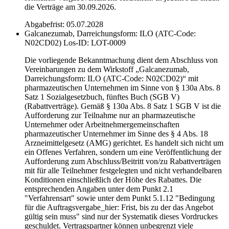
die Verträge am 30.09.2026.
Abgabefrist: 05.07.2028
Galcanezumab, Darreichungsform: ILO (ATC-Code:
N02CD02)
Los-ID: LOT-0009
Die vorliegende Bekanntmachung dient dem Abschluss von
Vereinbarungen zu dem Wirkstoff „Galcanezumab,
Darreichungsform: ILO (ATC-Code: N02CD02)“ mit
pharmazeutischen Unternehmen im Sinne von § 130a Abs. 8
Satz 1 Sozialgesetzbuch, fünftes Buch (SGB V)
(Rabattverträge). Gemäß § 130a Abs. 8 Satz 1 SGB V ist die
Aufforderung zur Teilnahme nur an pharmazeutische
Unternehmer oder Arbeitnehmergemeinschaften
pharmazeutischer Unternehmer im Sinne des § 4 Abs. 18
Arzneimittelgesetz (AMG) gerichtet. Es handelt sich nicht um
ein Offenes Verfahren, sondern um eine Veröffentlichung der
Aufforderung zum Abschluss/Beitritt von/zu Rabattverträgen
mit für alle Teilnehmer festgelegten und nicht verhandelbaren
Konditionen einschließlich der Höhe des Rabattes. Die
entsprechenden Angaben unter dem Punkt 2.1
"Verfahrensart" sowie unter dem Punkt 5.1.12 "Bedingung
für die Auftragsvergabe_hier: Frist, bis zu der das Angebot
gültig sein muss" sind nur der Systematik dieses Vordruckes
geschuldet. Vertragspartner können unbegrenzt viele