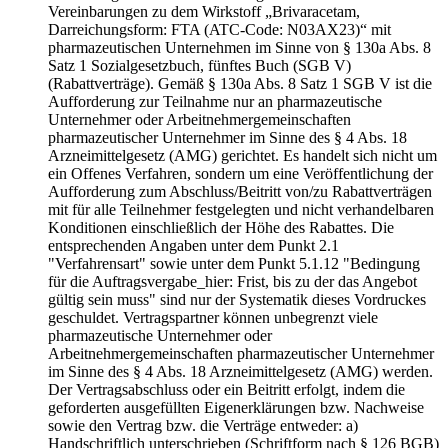
Vereinbarungen zu dem Wirkstoff „Brivaracetam,
Darreichungsform: FTA (ATC-Code: N03AX23)“ mit
pharmazeutischen Unternehmen im Sinne von § 130a Abs. 8
Satz 1 Sozialgesetzbuch, fünftes Buch (SGB V)
(Rabattverträge). Gemäß § 130a Abs. 8 Satz 1 SGB V ist die
Aufforderung zur Teilnahme nur an pharmazeutische
Unternehmer oder Arbeitnehmergemeinschaften
pharmazeutischer Unternehmer im Sinne des § 4 Abs. 18
Arzneimittelgesetz (AMG) gerichtet. Es handelt sich nicht um
ein Offenes Verfahren, sondern um eine Veröffentlichung der
Aufforderung zum Abschluss/Beitritt von/zu Rabattverträgen
mit für alle Teilnehmer festgelegten und nicht verhandelbaren
Konditionen einschließlich der Höhe des Rabattes. Die
entsprechenden Angaben unter dem Punkt 2.1
"Verfahrensart" sowie unter dem Punkt 5.1.12 "Bedingung
für die Auftragsvergabe_hier: Frist, bis zu der das Angebot
gültig sein muss" sind nur der Systematik dieses Vordruckes
geschuldet. Vertragspartner können unbegrenzt viele
pharmazeutische Unternehmer oder
Arbeitnehmergemeinschaften pharmazeutischer Unternehmer
im Sinne des § 4 Abs. 18 Arzneimittelgesetz (AMG) werden.
Der Vertragsabschluss oder ein Beitritt erfolgt, indem die
geforderten ausgefüllten Eigenerklärungen bzw. Nachweise
sowie den Vertrag bzw. die Verträge entweder: a)
Handschriftlich unterschrieben (Schriftform nach § 126 BGB)