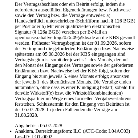
Der Vertragsabschluss oder ein Beitritt erfolgt, indem die
geforderten ausgefüllten Eigenerklärungen bzw. Nachweise
sowie den Vertrag bzw. die Verträge entweder: a)
Handschriftlich unterschrieben (Schriftform nach § 126 BGB)
per Post oder b) Mit einer qualifizierten elektronischen
Signatur (§ 126a BGB) versehen per E-Mail an
openhouse.rabattvertrag2026-09@kbs.de an die KBS gesandt
werden. Frühester Vertragsbeginn ist der 01.09.2026, sofern
der Vertrag und die geforderten Erklärungen bzw. Nachweise
spätestens am 05.08.2026 bei der KBS eingegangen sind.
Vertragsbeginn ist somit der jeweils 1. des Monats, der auf
den Monat des Eingangs des Vertrages sowie der geforderten
Erklärungen bzw. Nachweise bei der KBS folgt, sofern der
Eingang bis zum jeweils 5. eines Monats erfolgt; ansonsten
der jeweils 1. des übernächsten Monats. Die Verträge enden
automatisch, ohne dass es einer Kündigung bedarf, sobald für
den/die Wirkstoff(e) bzw. die Wirkstoffkombination(en)
Vertragspartner im Wege eines formellen Vergabeverfahrens
feststehen. Schlusstermin für den Eingang von Beitritten ist
der 05.07.2028. In jedem Fall enden die Verträge am
31.08.2028.
Abgabefrist: 05.07.2028
Anakinra, Darreichungsform: ILO (ATC-Code: L04AC03)
Los-ID: LOT-0002