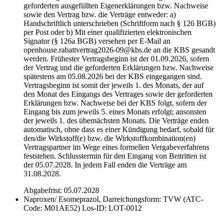
geforderten ausgefüllten Eigenerklärungen bzw. Nachweise
sowie den Vertrag bzw. die Verträge entweder: a)
Handschriftlich unterschrieben (Schriftform nach § 126 BGB)
per Post oder b) Mit einer qualifizierten elektronischen
Signatur (§ 126a BGB) versehen per E-Mail an
openhouse.rabattvertrag2026-09@kbs.de an die KBS gesandt
werden. Frühester Vertragsbeginn ist der 01.09.2026, sofern
der Vertrag und die geforderten Erklärungen bzw. Nachweise
spätestens am 05.08.2026 bei der KBS eingegangen sind.
Vertragsbeginn ist somit der jeweils 1. des Monats, der auf
den Monat des Eingangs des Vertrages sowie der geforderten
Erklärungen bzw. Nachweise bei der KBS folgt, sofern der
Eingang bis zum jeweils 5. eines Monats erfolgt; ansonsten
der jeweils 1. des übernächsten Monats. Die Verträge enden
automatisch, ohne dass es einer Kündigung bedarf, sobald für
den/die Wirkstoff(e) bzw. die Wirkstoffkombination(en)
Vertragspartner im Wege eines formellen Vergabeverfahrens
feststehen. Schlusstermin für den Eingang von Beitritten ist
der 05.07.2028. In jedem Fall enden die Verträge am
31.08.2028.
Abgabefrist: 05.07.2028
Naproxen/ Esomeprazol, Darreichungsform: TVW (ATC-
Code: M01AE52)
Los-ID: LOT-0012