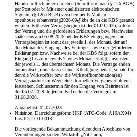
Handschriftlich unterschrieben (Schriftform nach § 126 BGB)
per Post oder b) Mit einer qualifizierten elektronischen
Signatur (§ 126a BGB) versehen per E-Mail an
openhouse.rabattvertrag2026-09@kbs.de an die KBS gesandt
werden. Frühester Vertragsbeginn ist der 01.09.2026, sofern
der Vertrag und die geforderten Erklärungen bzw. Nachweise
spätestens am 05.08.2026 bei der KBS eingegangen sind.
Vertragsbeginn ist somit der jeweils 1. des Monats, der auf
den Monat des Eingangs des Vertrages sowie der geforderten
Erklärungen bzw. Nachweise bei der KBS folgt, sofern der
Eingang bis zum jeweils 5. eines Monats erfolgt; ansonsten
der jeweils 1. des übernächsten Monats. Die Verträge enden
automatisch, ohne dass es einer Kündigung bedarf, sobald für
den/die Wirkstoff(e) bzw. die Wirkstoffkombination(en)
Vertragspartner im Wege eines formellen Vergabeverfahrens
feststehen. Schlusstermin für den Eingang von Beitritten ist
der 05.07.2028. In jedem Fall enden die Verträge am
31.08.2028.
Abgabefrist: 05.07.2028
Nitisinon, Darreichungsform: HKP (ATC-Code: A16AX04)
Los-ID: LOT-0013
Die vorliegende Bekanntmachung dient dem Abschluss von
Vereinbarungen zu dem Wirkstoff „Nitisinon,