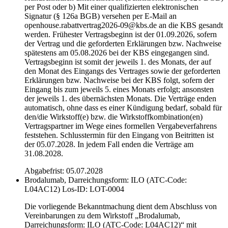
per Post oder b) Mit einer qualifizierten elektronischen
Signatur (§ 126a BGB) versehen per E-Mail an
openhouse.rabattvertrag2026-09@kbs.de an die KBS gesandt
werden. Frühester Vertragsbeginn ist der 01.09.2026, sofern
der Vertrag und die geforderten Erklärungen bzw. Nachweise
spätestens am 05.08.2026 bei der KBS eingegangen sind.
Vertragsbeginn ist somit der jeweils 1. des Monats, der auf
den Monat des Eingangs des Vertrages sowie der geforderten
Erklärungen bzw. Nachweise bei der KBS folgt, sofern der
Eingang bis zum jeweils 5. eines Monats erfolgt; ansonsten
der jeweils 1. des übernächsten Monats. Die Verträge enden
automatisch, ohne dass es einer Kündigung bedarf, sobald für
den/die Wirkstoff(e) bzw. die Wirkstoffkombination(en)
Vertragspartner im Wege eines formellen Vergabeverfahrens
feststehen. Schlusstermin für den Eingang von Beitritten ist
der 05.07.2028. In jedem Fall enden die Verträge am
31.08.2028.
Abgabefrist: 05.07.2028
Brodalumab, Darreichungsform: ILO (ATC-Code:
L04AC12)
Los-ID: LOT-0004
Die vorliegende Bekanntmachung dient dem Abschluss von
Vereinbarungen zu dem Wirkstoff „Brodalumab,
Darreichungsform: ILO (ATC-Code: L04AC12)“ mit