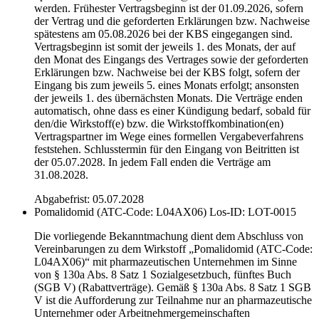
werden. Frühester Vertragsbeginn ist der 01.09.2026, sofern
der Vertrag und die geforderten Erklärungen bzw. Nachweise
spätestens am 05.08.2026 bei der KBS eingegangen sind.
Vertragsbeginn ist somit der jeweils 1. des Monats, der auf
den Monat des Eingangs des Vertrages sowie der geforderten
Erklärungen bzw. Nachweise bei der KBS folgt, sofern der
Eingang bis zum jeweils 5. eines Monats erfolgt; ansonsten
der jeweils 1. des übernächsten Monats. Die Verträge enden
automatisch, ohne dass es einer Kündigung bedarf, sobald für
den/die Wirkstoff(e) bzw. die Wirkstoffkombination(en)
Vertragspartner im Wege eines formellen Vergabeverfahrens
feststehen. Schlusstermin für den Eingang von Beitritten ist
der 05.07.2028. In jedem Fall enden die Verträge am
31.08.2028.
Abgabefrist: 05.07.2028
Pomalidomid (ATC-Code: L04AX06)
Los-ID: LOT-0015
Die vorliegende Bekanntmachung dient dem Abschluss von
Vereinbarungen zu dem Wirkstoff „Pomalidomid (ATC-Code:
L04AX06)“ mit pharmazeutischen Unternehmen im Sinne
von § 130a Abs. 8 Satz 1 Sozialgesetzbuch, fünftes Buch
(SGB V) (Rabattverträge). Gemäß § 130a Abs. 8 Satz 1 SGB
V ist die Aufforderung zur Teilnahme nur an pharmazeutische
Unternehmer oder Arbeitnehmergemeinschaften