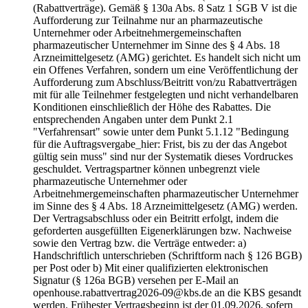
(Rabattverträge). Gemäß § 130a Abs. 8 Satz 1 SGB V ist die
Aufforderung zur Teilnahme nur an pharmazeutische
Unternehmer oder Arbeitnehmergemeinschaften
pharmazeutischer Unternehmer im Sinne des § 4 Abs. 18
Arzneimittelgesetz (AMG) gerichtet. Es handelt sich nicht um
ein Offenes Verfahren, sondern um eine Veröffentlichung der
Aufforderung zum Abschluss/Beitritt von/zu Rabattverträgen
mit für alle Teilnehmer festgelegten und nicht verhandelbaren
Konditionen einschließlich der Höhe des Rabattes. Die
entsprechenden Angaben unter dem Punkt 2.1
"Verfahrensart" sowie unter dem Punkt 5.1.12 "Bedingung
für die Auftragsvergabe_hier: Frist, bis zu der das Angebot
gültig sein muss" sind nur der Systematik dieses Vordruckes
geschuldet. Vertragspartner können unbegrenzt viele
pharmazeutische Unternehmer oder
Arbeitnehmergemeinschaften pharmazeutischer Unternehmer
im Sinne des § 4 Abs. 18 Arzneimittelgesetz (AMG) werden.
Der Vertragsabschluss oder ein Beitritt erfolgt, indem die
geforderten ausgefüllten Eigenerklärungen bzw. Nachweise
sowie den Vertrag bzw. die Verträge entweder: a)
Handschriftlich unterschrieben (Schriftform nach § 126 BGB)
per Post oder b) Mit einer qualifizierten elektronischen
Signatur (§ 126a BGB) versehen per E-Mail an
openhouse.rabattvertrag2026-09@kbs.de an die KBS gesandt
werden. Frühester Vertragsbeginn ist der 01.09.2026, sofern