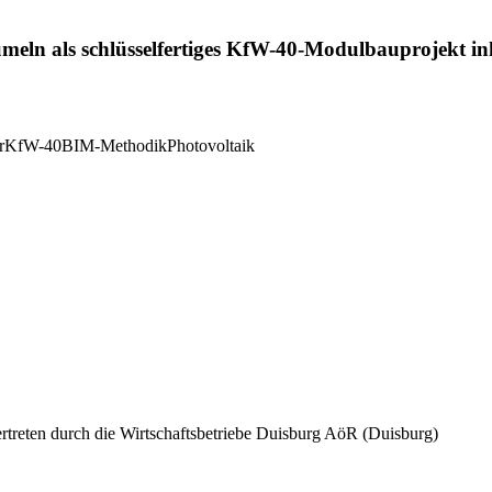
meln als schlüsselfertiges KfW-40-Modulbauprojekt in
r
KfW-40
BIM-Methodik
Photovoltaik
treten durch die Wirtschaftsbetriebe Duisburg AöR
(Duisburg)