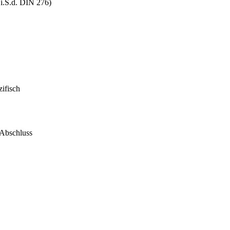
i.S.d. DIN 276)
ifisch
 Abschluss