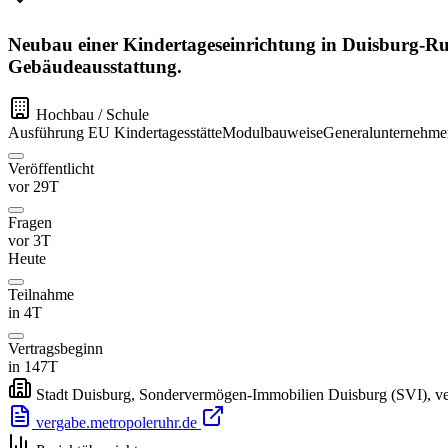
Neubau einer Kindertageseinrichtung in Duisburg-Ru
Gebäudeausstattung.
Hochbau / Schule
Ausführung
EU
Kindertagesstätte
Modulbauweise
Generalunternehme
Veröffentlicht
vor 29T
Fragen
vor 3T
Heute
Teilnahme
in 4T
Vertragsbeginn
in 147T
Stadt Duisburg, Sondervermögen-Immobilien Duisburg (SVI), ver
vergabe.metropoleruhr.de