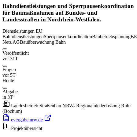
Bahndienstleistungen und Sperrpausenkoordination
für Baumaßnahmen auf Bundes- und
Landesstraßen in Nordrhein-Westfalen.
Dienstleistungen
EU
Bahndienstleistungen
Sperrpausenkoordination
Baubetriebsplanung
B
Netz AG
Bauüberwachung Bahn
Veröffentlicht
vor 31T
Fragen
vor 5T
Heute
Abgabe
in 3T
Landesbetrieb Straßenbau NRW- Regionalniederlassung Ruhr
(Bochum)
evergabe.nrw.de
Projektübersicht