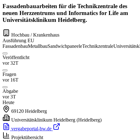
Fassadenbauarbeiten für die Technikzentrale des
neuen Herzzentrums und Informatics for Life am
Universitätsklinikum Heidelberg.
Hochbau / Krankenhaus
Ausführung
EU
Fassadenbau
Metallbau
Sandwichpaneele
Technikzentrale
Universitäts
Veröffentlicht
vor 32T
Fragen
vor 16T
Abgabe
vor 3T
Heute
69120
Heidelberg
Universitätsklinikum Heidelberg
(Heidelberg)
vergabeportal-bw.de
Projektübersicht