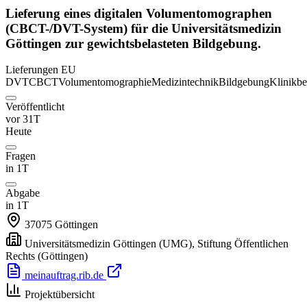
Lieferung eines digitalen Volumentomographen
(CBCT-/DVT-System) für die Universitätsmedizin
Göttingen zur gewichtsbelasteten Bildgebung.
Lieferungen
EU
DVT
CBCT
Volumentomographie
Medizintechnik
Bildgebung
Klinikbe
Veröffentlicht
vor 31T
Heute
Fragen
in 1T
Abgabe
in 1T
37075
Göttingen
Universitätsmedizin Göttingen (UMG), Stiftung Öffentlichen
Rechts
(Göttingen)
meinauftrag.rib.de
Projektübersicht