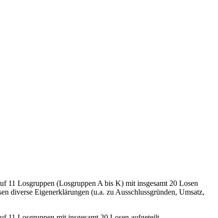
 auf 11 Losgruppen (Losgruppen A bis K) mit insgesamt 20 Losen
ssen diverse Eigenerklärungen (u.a. zu Ausschlussgründen, Umsatz,
uf 11 Losgruppen mit insgesamt 20 Losen aufgeteilt.