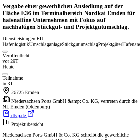
Vergabe einer gewerblichen Ansiedlung auf der
Fläche E36 im Terminalbereich Nordkai Emden für
hafenaffine Unternehmen mit Fokus auf
nachhaltigen Stückgut- und Projektgutumschlag.
Dienstleistungen
EU
Hafenlogistik
Umschlaganlage
Stückgutumschlag
Projektgüter
Hafenan
Veröffentlicht
vor 29T
Heute
Teilnahme
in 3T
26725
Emden
Niedersachsen Ports GmbH &amp; Co. KG, vertreten durch die
NL Emden
(Oldenburg)
dtvp.de
Projektübersicht
Niedersachsen Ports GmbH & Co. KG schreibt die gewerbliche