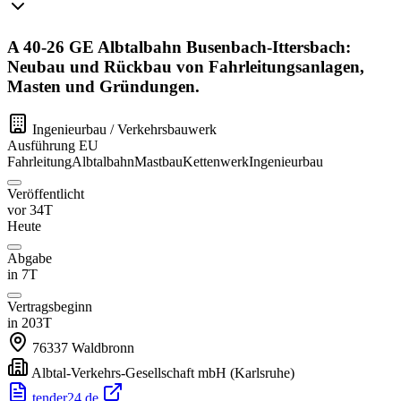
A 40-26 GE Albtalbahn Busenbach-Ittersbach:
Neubau und Rückbau von Fahrleitungsanlagen,
Masten und Gründungen.
Ingenieurbau / Verkehrsbauwerk
Ausführung
EU
Fahrleitung
Albtalbahn
Mastbau
Kettenwerk
Ingenieurbau
Veröffentlicht
vor 34T
Heute
Abgabe
in 7T
Vertragsbeginn
in 203T
76337
Waldbronn
Albtal-Verkehrs-Gesellschaft mbH
(Karlsruhe)
tender24.de