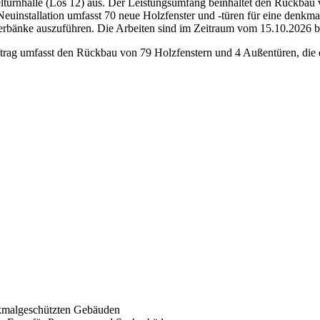
pelturnhalle (Los 12) aus. Der Leistungsumfang beinhaltet den Rückba
euinstallation umfasst 70 neue Holzfenster und -türen für eine denkma
erbänke auszuführen. Die Arbeiten sind im Zeitraum vom 15.10.2026 bi
ftrag umfasst den Rückbau von 79 Holzfenstern und 4 Außentüren, die
nkmalgeschützten Gebäuden