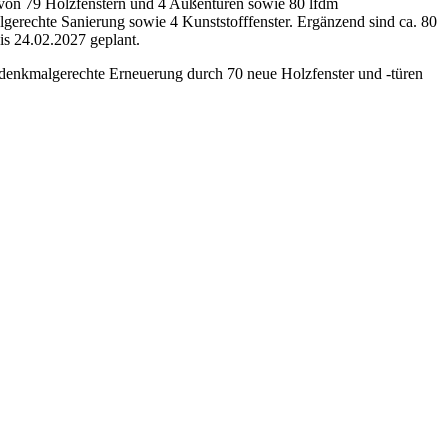
u von 79 Holzfenstern und 4 Außentüren sowie 80 lfdm
lgerechte Sanierung sowie 4 Kunststofffenster. Ergänzend sind ca. 80
s 24.02.2027 geplant.
 denkmalgerechte Erneuerung durch 70 neue Holzfenster und -türen