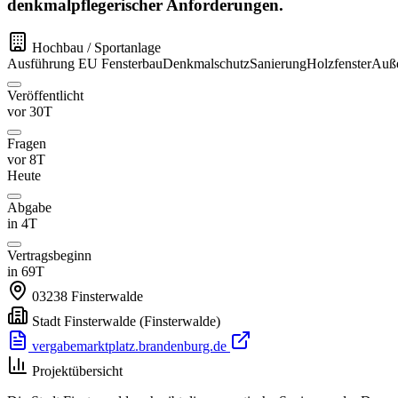
denkmalpflegerischer Anforderungen.
Hochbau / Sportanlage
Ausführung
EU
Fensterbau
Denkmalschutz
Sanierung
Holzfenster
Auße
Veröffentlicht
vor 30T
Fragen
vor 8T
Heute
Abgabe
in 4T
Vertragsbeginn
in 69T
03238
Finsterwalde
Stadt Finsterwalde
(Finsterwalde)
vergabemarktplatz.brandenburg.de
Projektübersicht