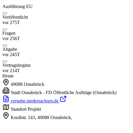
Ausführung
EU
Veröffentlicht
vor 275T
Fragen
vor 256T
Abgabe
vor 245T
Vertragsbeginn
vor 214T
Heute
49088
Osnabrück
Stadt Osnabrück - FD Öffentliche Aufträge
(Osnabrück)
vergabe.niedersachsen.de
Standort Projekt
Knollstr. 143,
49088 Osnabrück,