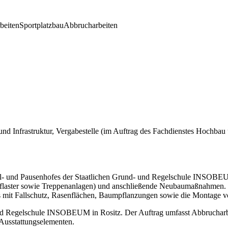
rbeiten
Sportplatzbau
Abbrucharbeiten
nd Infrastruktur, Vergabestelle (im Auftrag des Fachdienstes Hochbau
hul- und Pausenhofes der Staatlichen Grund- und Regelschule INSOB
laster sowie Treppenanlagen) und anschließende Neubaumaßnahmen. D
es mit Fallschutz, Rasenflächen, Baumpflanzungen sowie die Montage v
und Regelschule INSOBEUM in Rositz. Der Auftrag umfasst Abbruchar
 Ausstattungselementen.