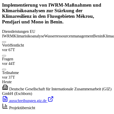
Implementierung von IWRM-Maßnahmen und
Klimarisikoanalysen zur Stärkung der
Klimaresilienz in den Flussgebieten Mékrou,
Pendjari und Mono in Benin.
Dienstleistungen
EU
IWRM
Klimarisikoanalyse
Wasserressourcenmanagement
Benin
Klima
Veröffentlicht
vor 67T
Fragen
vor 44T
Teilnahme
vor 37T
Heute
Deutsche Gesellschaft für Internationale Zusammenarbeit (GIZ)
GmbH
(Eschborn)
ausschreibungen.giz.de
Projektübersicht