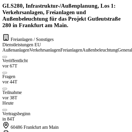
GLS280, Infrastruktur-/Außenplanung, Los 1:
Verkehrsanlagen, Freianlagen und
Außenbeleuchtung für das Projekt Gutleutstraße
280 in Frankfurt am Main.
Freianlagen / Sonstiges
Dienstleistungen
EU
Außenanlagen
Verkehrsanlagen
Freianlagen
Außenbeleuchtung
Genera
Veröffentlicht
vor 67T
Fragen
vor 44T
Teilnahme
vor 38T
Heute
Vertragsbeginn
in 84T
60486
Frankfurt am Main