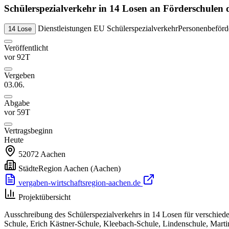
Schülerspezialverkehr in 14 Losen an Förderschulen
Dienstleistungen
EU
Schülerspezialverkehr
Personenbeförd
14 Lose
Veröffentlicht
vor 92T
Vergeben
03.06.
Abgabe
vor 59T
Vertragsbeginn
Heute
52072
Aachen
StädteRegion Aachen
(Aachen)
vergaben-wirtschaftsregion-aachen.de
Projektübersicht
Ausschreibung des Schülerspezialverkehrs in 14 Losen für verschied
Schule, Erich Kästner-Schule, Kleebach-Schule, Lindenschule, Mart